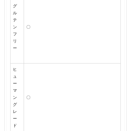
グ
ル
テ
ン
〇
フ
リ
ー
ヒ
ュ
ー
マ
ン
〇
グ
レ
ー
ド