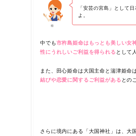
「安芸の宮島」として日
よ。
椿
中でも
市杵島姫命はもっとも美しい女
性にうれしいご利益を得られる
として
また、田心姫命は大国主命と湍津姫命
結びや恋愛に関するご利益がある
との
さらに境内にある「大国神社」は、大