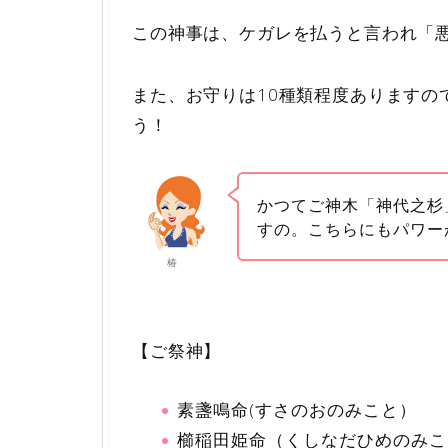
この神事は、ケガレを払うと言われ「
また、お守りは10種類程度ありますの
う！
かつてご神木「神代之杉
すの。こちらにもパワー
椿
【ご祭神】
素盞鳴命(すさのおのみこと）
櫛稲田姫命（くしなだひめのみこ