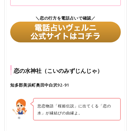
＼恋の行方を電話占いで確認／
恋の水神社（こいのみずじんじゃ）
知多郡美浜町奥田中白沢92-91
悲恋物語「桜姫伝説」に出てくる「恋の
水」が縁結びの由縁よ。
椿