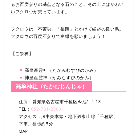
るお百度参りの基点となる石のこと。その上にはかわい
いフクロウが乗っています。
フクロウは「不苦労」「福朗」とかけて縁起の良い鳥。
フクロウの百度石参りで良縁を願いましょう！
【ご祭神】
高皇産霊神（たかみむすびのかみ）
神皇産霊神（かみむすびのかみ）
高牟神社（たかむじんじゃ）
住所：愛知県名古屋市千種区今池1-4-18
TEL：
052-731-2900
アクセス：JR中央本線・地下鉄東山線「千種駅」
下車、徒歩約5分
MAP