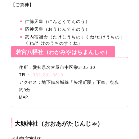
【ご祭神】
仁徳天皇（にんとくてんのう）
応神天皇（おうじんてんのう）
武内宿禰命（たけしうちのすくね/たけうちのす
くね/たけのうちのすくね）
若宮八幡社（わかみやはちまんしゃ）
住所：愛知県名古屋市中区栄3-35-30
TEL：
052-241-0810
アクセス：地下鉄名城線「矢場町駅」下車、徒歩
約5分
MAP
大縣神社（おおあがたじんじゃ）
犬山市字宮山3