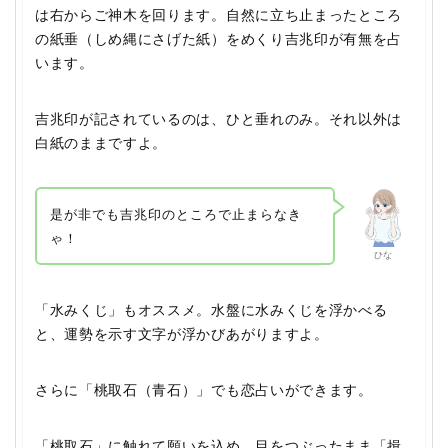
は右からご神木を回ります。自然に立ち止まったところ
の紙垂（しめ縄にさげた紙）をめくり吉兆印が有無を占
います。
吉兆印が記されているのは、ひと垂れのみ。それ以外は
白紙のままですよ。
是が非でも吉兆印のところで止まらなき
ゃ！
ひな
「水みくじ」もオススメ。水盤に水みくじを浮かべる
と、運勢を示す文字が浮かびあがりますよ。
さらに「桃取石（青石）」でも恋占いができます。
「桃取石」に触れて願いを込め、目をつぶったまま「揖