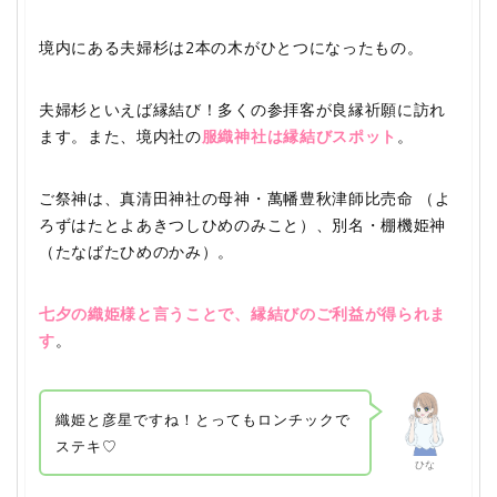
境内にある夫婦杉は2本の木がひとつになったもの。
夫婦杉といえば縁結び！多くの参拝客が良縁祈願に訪れ
ます。また、境内社の
服織神社は縁結びスポット
。
ご祭神は、真清田神社の母神・萬幡豊秋津師比売命 （よ
ろずはたとよあきつしひめのみこと）、別名・棚機姫神
（たなばたひめのかみ）。
七夕の織姫様と言うことで、縁結びのご利益が得られま
す
。
織姫と彦星ですね！とってもロンチックで
ステキ♡
ひな