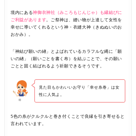
境内にある
神御衣神社（みころもじんじゃ）も縁結びに
ご利益があります
。ご祭神は、縫い物が上達して女性を
幸せに導いてくれるという神・衣縫大神（きぬぬいのお
おかみ）。
「神結び願いの緖」とよばれているカラフルな縄に「願
いの緖」（願いごとを書く布）を結ぶことで、その願い
ごとと固く結ばれるよう祈願できるそうです。
見た目もかわいいお守り「幸せ糸巻」は女
性に人気よ。
椿
5色の糸がクルクルと巻き付くことで良縁を引き寄せると
言われています。